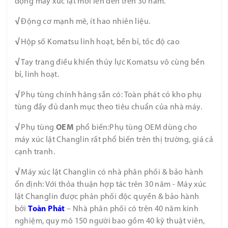
động máy xúc lật mới lên đến trên 30 năm.
√
Động cơ mạnh mẽ, ít hao nhiên liệu.
√
Hộp số Komatsu linh hoạt, bền bỉ, tốc độ cao
√
Tay trang điều khiển thủy lực Komatsu vô cùng bền
bỉ, linh hoạt.
√
Phụ tùng chính hãng sẵn có: Toàn phát có kho phụ
tùng đầy đủ danh mục theo tiêu chuẩn của nhà máy.
√
Phụ tùng
OEM
phổ biến:Phụ tùng OEM dùng cho
máy xúc lật Changlin rất phổ biến trên thị trường, giá cả
cạnh tranh.
√
Máy xúc lật Changlin có nhà phân phối & bảo hành
ổn định: Với thỏa thuận hợp tác trên 30 năm - Máy xúc
lật Changlin được phân phối độc quyền & bảo hành
bởi
Toàn
Phát
– Nhà phân phối có trên 40 năm kinh
nghiệm, quy mô 150 người bao gồm 40 kỹ thuật viên,