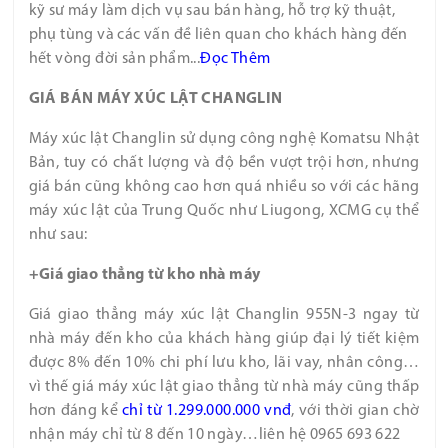
kỹ sư máy làm dịch vụ sau bán hàng, hỗ trợ kỹ thuật,
phụ tùng và các vấn đề liên quan cho khách hàng đến
hết vòng đời sản phẩm...
Đọc
Thêm
GIÁ BÁN MÁY XÚC LẬT CHANGLIN
Máy xúc lật Changlin sử dụng công nghệ Komatsu Nhật
Bản, tuy có chất lượng và độ bền vượt trội hơn, nhưng
giá bán cũng không cao hơn quá nhiều so với các hãng
máy xúc lật của Trung Quốc như Liugong, XCMG cụ thể
như sau:
+Giá giao thẳng từ kho nhà máy
Giá giao thẳng máy xúc lật Changlin 955N-3 ngay từ
nhà máy đến kho của khách hàng giúp đại lý tiết kiệm
được 8% đến 10% chi phí lưu kho, lãi vay, nhân công…
vì thế giá máy xúc lật giao thẳng từ nhà máy cũng thấp
hơn đáng kể
chỉ từ 1.299.000.000 vnđ
, với thời gian chờ
nhận máy chỉ từ 8 đến 10 ngày…
liên hệ 0965 693 622