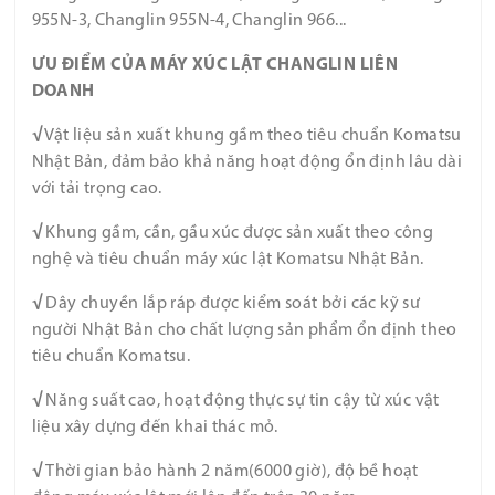
955N-3, Changlin 955N-4, Changlin 966...
ƯU ĐIỂM CỦA MÁY XÚC LẬT CHANGLIN LIÊN
DOANH
√
Vật liệu sản xuất khung gầm theo tiêu chuẩn Komatsu
Nhật Bản, đảm bảo khả năng hoạt động ổn định lâu dài
với tải trọng cao.
√
Khung gầm, cần, gầu xúc được sản xuất theo công
nghệ và tiêu chuẩn máy xúc lật Komatsu Nhật Bản.
√
Dây chuyền lắp ráp được kiểm soát bởi các kỹ sư
người Nhật Bản cho chất lượng sản phẩm ổn định theo
tiêu chuẩn Komatsu.
√
Năng suất cao, hoạt động thực sự tin cậy từ xúc vật
liệu xây dựng đến khai thác mỏ.
√
Thời gian bảo hành 2 năm(6000 giờ), độ bề hoạt