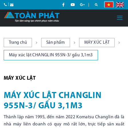
Trang chủ
Sản phẩm
MÁY XÚC LẬT
Máy xúc lật CHANGLIN 955N-3/ gầu 3,1m3
MÁY XÚC LẬT
MÁY XÚC LẬT CHANGLIN
955N-3/ GẦU 3,1M3
Thành lập năm 1995, đến năm 2022 Komatsu Changlin đã là
nhà máy liên doanh có quy mô rất lớn, trực tiếp sản xuất