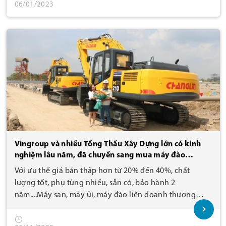
06/01/2023
Vingroup và nhiều Tổng Thầu Xây Dựng lớn có kinh
nghiệm lâu năm, đã chuyển sang mua máy đào
ChangLin liên doanh - Giá hợp lý hơn!
Với ưu thế giá bán thấp hơn từ 20% đến 40%, chất
lượng tốt, phụ tùng nhiều, sẵn có, bảo hành 2
năm....Máy san, máy ủi, máy đào liên doanh thương
hiệu ChangLin đã được nhiều tổng thầu xây dựng lớn
tin dùng.