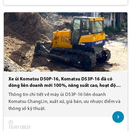
Xe ủi Komatsu D50P-16, Komatsu D53P-16 đã có
dòng liên doanh mới 100%, năng suất cao, hoạt động
bền bỉ, tin cậy, giá bán thấp hơn 50%, tiêu hao dầu
Thông tin chi tiết về máy ủi D53P-16 liên doanh
diesel chỉ từ 9-12 lít/giờ hoạt động.
Komatsu ChangLin, xuất xứ, giá bán, ưu nhược điểm và
thông số kỹ thuật.
15/01/2021