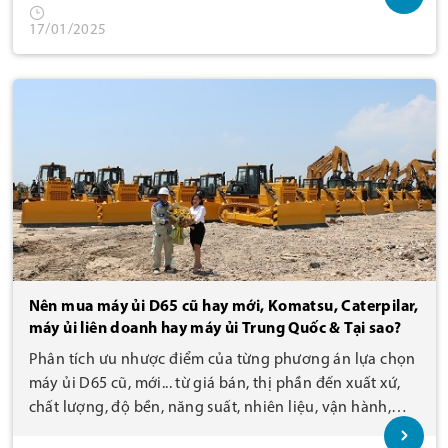
17/01/2025
Nên mua máy ủi D65 cũ hay mới, Komatsu, Caterpilar,
máy ủi liên doanh hay máy ủi Trung Quốc & Tại sao?
Phân tích ưu nhược điểm của từng phương án lựa chọn
máy ủi D65 cũ, mới... từ giá bán, thị phần đến xuất xứ,
chất lượng, độ bền, năng suất, nhiên liệu, vận hành,
phụ tùng, sửa chữa, chi phí, dịch vụ sau bán hàng...