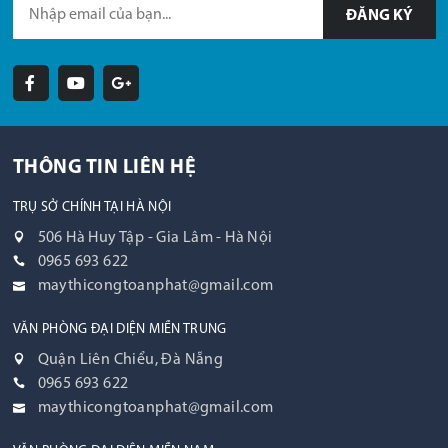
ĐĂNG KÝ
THÔNG TIN LIÊN HỆ
TRỤ SỞ CHÍNH TẠI HÀ NỘI
506 Hà Huy Tập - Gia Lâm - Hà Nội
0965 693 622
maythicongtoanphat@gmail.com
VĂN PHÒNG ĐẠI DIỆN MIỀN TRUNG
Quận Liên Chiểu, Đà Nẵng
0965 693 622
maythicongtoanphat@gmail.com