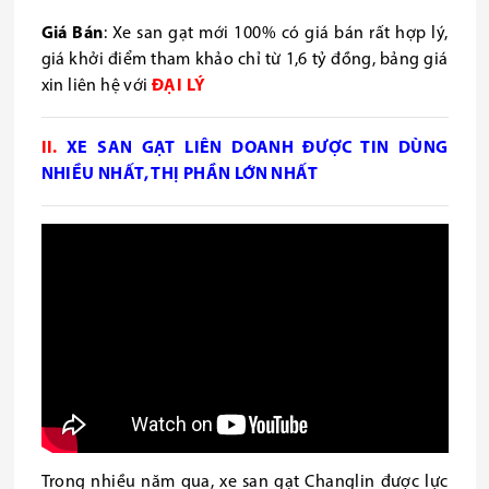
Giá Bán
: Xe san gạt mới 100% có giá bán rất hợp lý,
giá khởi điểm tham khảo chỉ từ 1,6 tỷ đồng, bảng giá
xin liên hệ với
ĐẠI
LÝ
II.
XE SAN GẠT LIÊN DOANH ĐƯỢC TIN DÙNG
NHIỀU NHẤT, THỊ PHẦN LỚN NHẤT
Trong nhiều năm qua, xe san gạt Changlin được lực