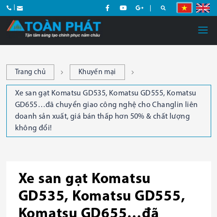
Trang chủ
Khuyến mại
Xe san gạt Komatsu GD535, Komatsu GD555, Komatsu
GD655…đã chuyển giao công nghệ cho Changlin liên
doanh sản xuất, giá bán thấp hơn 50% & chất lượng
không đổi!
Xe san gạt Komatsu
GD535, Komatsu GD555,
Komatsu GD655…đã