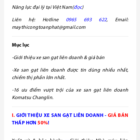
Năng lực đại lý tại Việt Nam(
đọc
)
Liên hệ: Hotline
0965 693 622
, Email:
maythicongtoanphat@gmail.com
Mục lục
-Giới thiệu xe san gạt liên doanh & giá bán
-Xe san gạt liên doanh được tin dùng nhiều nhất,
chiếm thị phần lớn nhất.
-16 ưu điểm vượt trội của xe san gạt liên doanh
Komatsu Changlin.
I.
GIỚI THIỆU XE SAN GẠT LIÊN DOANH -
GIÁ BÁN
THẤP HƠN
50%
!