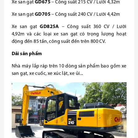
Xe san gạt
GD675
– Công suất 215 CV / Lưỡi 4,32m
Xe san gạt
GD705
– Công suất 240 CV / Lưỡi 4,42m
Xe san gạt
GD825A
– Công suất 360 CV / Lưỡi
4,92m
và các loại xe san gạt có trọng lượng hoạt
động đến 85 tấn, công suất đến trên 800 CV.
Dải sản phẩm
Nhà máy lắp ráp trên 10 dòng sản phẩm bao gồm xe
san gạt, xe cuốc, xe xúc lật, xe ủi...