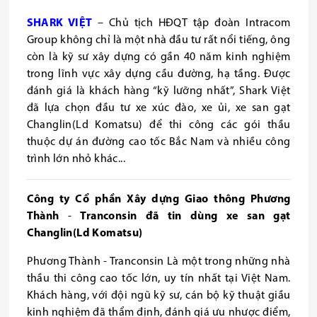
SHARK VIỆT
– Chủ tịch HĐQT tập đoàn Intracom
Group không chỉ là một nhà đầu tư rất nổi tiếng, ông
còn là kỹ sư xây dựng có gần 40 năm kinh nghiệm
trong lĩnh vực xây dựng cầu đường, hạ tầng. Được
đánh giá là khách hàng “kỹ lưỡng nhất”, Shark Việt
đã lựa chọn đầu tư xe xúc đào, xe ủi, xe san gạt
Changlin(Ld Komatsu) để thi công các gói thầu
thuộc dự án đường cao tốc Bắc Nam và nhiều công
trình lớn nhỏ khác...
Công ty Cổ phần Xây dựng Giao thông Phương
Thành
-
Tranconsin
đã tin dùng xe san gạt
Changlin(Ld Komatsu)
Phương Thành - Tranconsin
Là một trong những nhà
thầu thi công cao tốc lớn, uy tín nhất tại Việt Nam.
Khách hàng,
với đội ngũ kỹ sư, cán bộ kỹ thuật giầu
kinh nghiệm
đã thẩm định, đánh giá ưu nhược điểm,