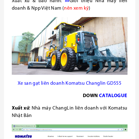
Xuất xứ & bảo hành:
»»
Giới thiệu Nhà máy liên
doanh & Npp Việt Nam (
nên xem kỹ
)
Xe san gạt liên doanh Komatsu Changlin GD555
DOWN
CATALOGUE
Xuất xứ
: Nhà máy ChangLin liên doanh với Komatsu
Nhật Bản