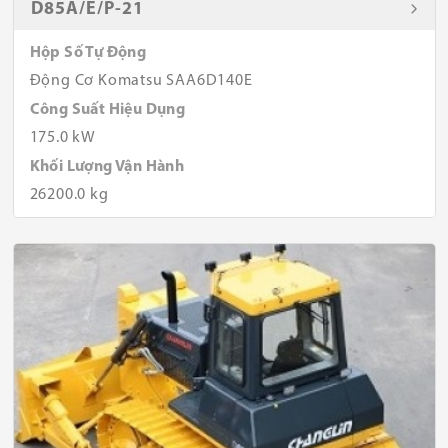
D85A/E/P-21
Hộp Số Tự Động
Động Cơ Komatsu SAA6D140E
Công Suất Hiệu Dụng
175.0 kW
Khối Lượng Vận Hành
26200.0 kg