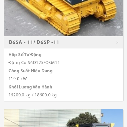
D65A - 11/ D65P -11
Hộp Số Tự Động
Động Cơ S6D125/QSM11
Công Suất Hiệu Dụng
119.0 kW
Khối Lượng Vận Hành
16200.0 kg / 18600.0 kg