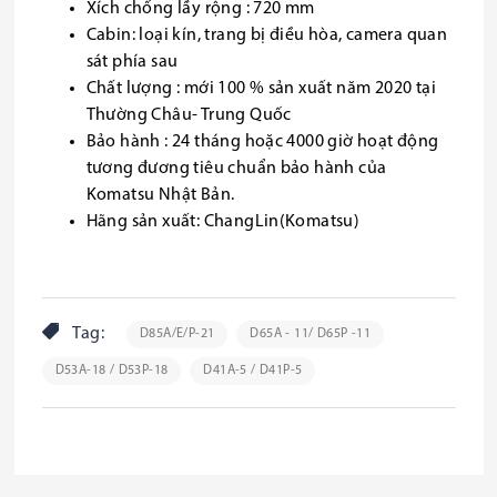
Xích chống lầy rộng : 720 mm
Cabin: loại kín, trang bị điều hòa, camera quan
sát phía sau
Chất lượng : mới 100 % sản xuất năm 2020 tại
Thường Châu- Trung Quốc
Bảo hành : 24 tháng hoặc 4000 giờ hoạt động
tương đương tiêu chuẩn bảo hành của
Komatsu Nhật Bản.
Hãng sản xuất: ChangLin(Komatsu)
Tag:
D85A/E/P-21
D65A - 11/ D65P -11
D53A-18 / D53P-18
D41A-5 / D41P-5