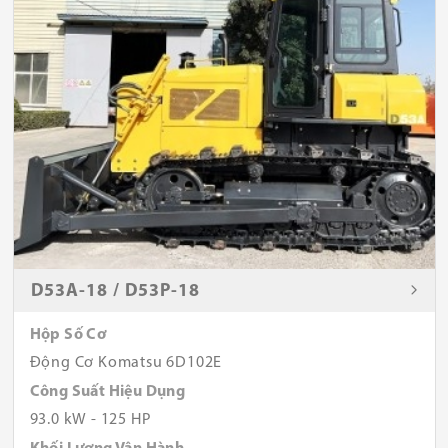
D53A-18 / D53P-18
Hộp Số Cơ
Động Cơ Komatsu 6D102E
Công Suất Hiệu Dụng
93.0 kW - 125 HP